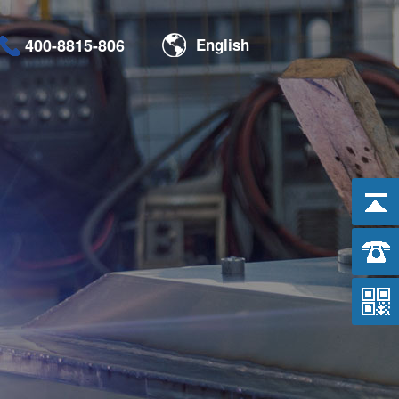
400-8815-806
English