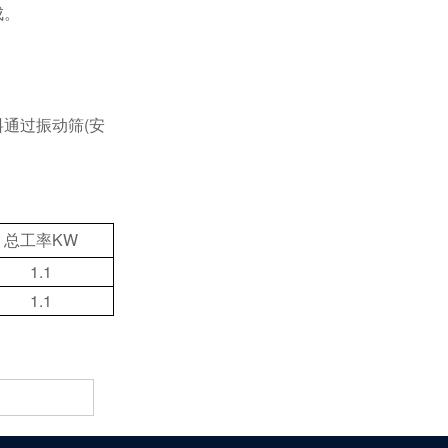
成。
通过振动筛(安
总工率KW
1.1
1.1