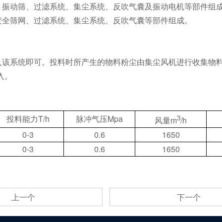
、振动筛、过滤系统、集尘系统、反吹气囊及振动电机等部件组
安全筛网、过滤系统、集尘系统、反吹气囊等部件组成。
入该系统即可。投料时所产生的物料粉尘由集尘风机进行收集物料
入。
投料能力T/h
脉冲气压Mpa
3
风量m
/h
0-3
0.6
1650
0-3
0.6
1650
上一个
下一个